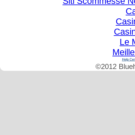
Siti Scommesse N
Ca
Casi
Casin
Le 
Meill
Help Cen
©2012 Blueho