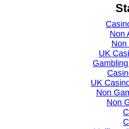
St
Casin
Non 
Non 
UK Cas
Gambling
Casin
UK Casino
Non Gam
Non G
C
C