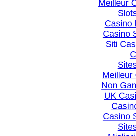
Meilleur 
Slot
Casino 
Casino 
Siti Ca
C
Site
Meilleur
Non Gam
UK Cas
Casin
Casino 
Site