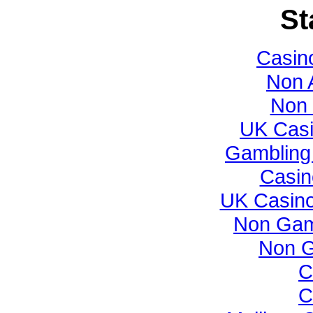
St
Casin
Non 
Non 
UK Cas
Gambling
Casin
UK Casino
Non Gam
Non G
C
C