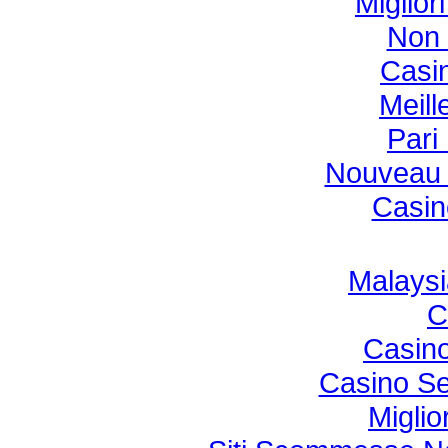
Miglior
Non 
Casi
Meill
Pari
Nouveau 
Casin
Malaysi
C
Casin
Casino Se
Migli