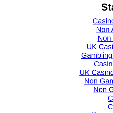
St
Casin
Non 
Non 
UK Cas
Gambling
Casin
UK Casino
Non Gam
Non G
C
C