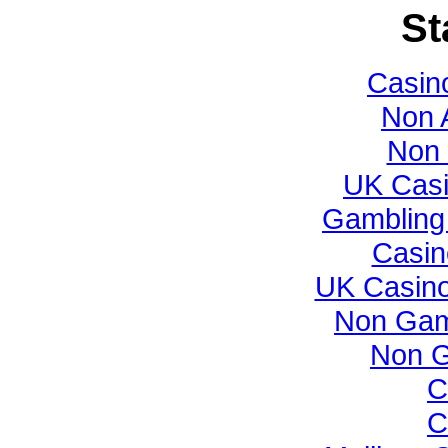
St
Casin
Non 
Non 
UK Cas
Gambling
Casin
UK Casino
Non Gam
Non G
C
C